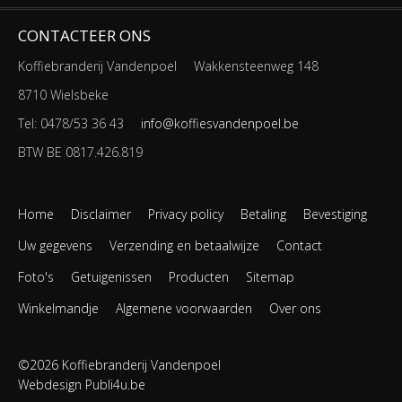
CONTACTEER ONS
Koffiebranderij Vandenpoel
Wakkensteenweg 148
8710 Wielsbeke
Tel: 0478/53 36 43
info@koffiesvandenpoel.be
BTW BE 0817.426.819
Home
Disclaimer
Privacy policy
Betaling
Bevestiging
Uw gegevens
Verzending en betaalwijze
Contact
Foto's
Getuigenissen
Producten
Sitemap
Winkelmandje
Algemene voorwaarden
Over ons
©2026 Koffiebranderij Vandenpoel
Webdesign Publi4u.be