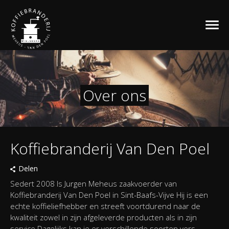
Over ons
Over ons
Koffiebranderij Van Den Poel
Delen
Sedert 2008 Is Jurgen Meheus zaakvoerder van
Koffiebranderij Van Den Poel in Sint-Baafs-Vijve Hij is een
echte koffieliefhebber en streeft voortdurend naar de
kwaliteit zowel in zijn afgeleverde producten als in zijn
service Dagelijks kan je er verschillende soorten vers